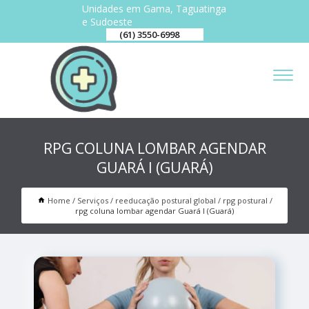
Unidades em Gama, Taguatinga
e Sudoeste
(61) 3550-6998
RPG COLUNA LOMBAR AGENDAR
GUARÁ I (GUARÁ)
Home
Serviços
reeducação postural global
rpg postural
rpg coluna lombar agendar Guará I (Guará)