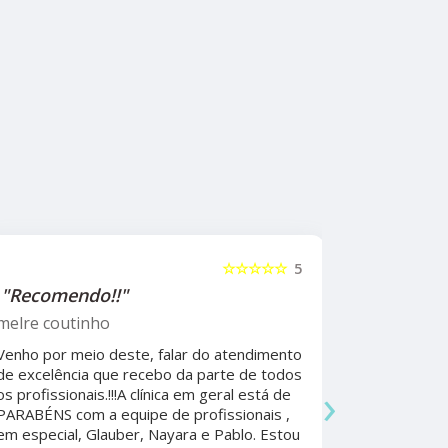
☆☆☆☆☆
5
"Recomendo!!"
"Recome
psicólog
melre coutinho
Sudoeste
Venho por meio deste, falar do atendimento
Beatriz A
de excelência que recebo da parte de todos
›
os profissionais.!!!A clínica em geral está de
Ela foi fun
PARABÉNS com a equipe de profissionais ,
durante a 
em especial, Glauber, Nayara e Pablo. Estou
por todo o