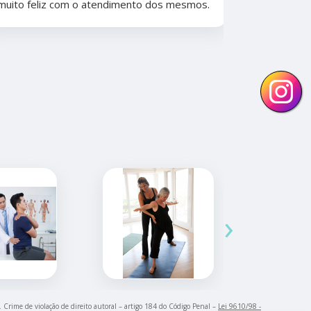
muito feliz com o atendimento dos mesmos.
anos. Além 
nunca tive
convênios 
›
. Crime de violação de direito autoral – artigo 184 do Código Penal –
Lei 9610/98 -