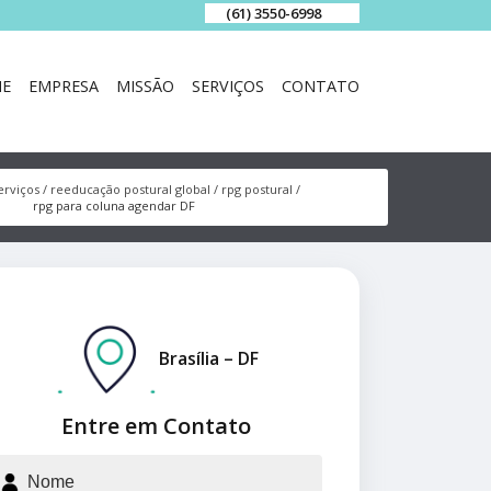
(61) 3550-6998
E
EMPRESA
MISSÃO
SERVIÇOS
CONTATO
erviços
reeducação postural global
rpg postural
rpg para coluna agendar DF
Brasília – DF
Entre em Contato