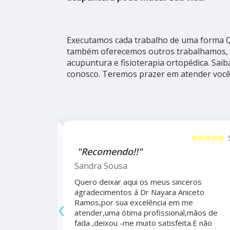
Executamos cada trabalho de uma forma Qu
também oferecemos outros trabalhamos, 
acupuntura e fisioterapia ortopédica. Sai
conosco. Teremos prazer em atender você
☆☆☆☆☆
5
☆☆☆☆☆
alho da
"Recomendo!!"
ho do
Sandra Sousa
Quero deixar aqui os meus sinceros
agradecimentos á Dr Nayara Aniceto
‹
Ramos,por sua excelência em me
 antes e
atender,uma ótima profissional,mãos de
mo agradecer
fada ,deixou -me muito satisfeita.E não
apêutico por