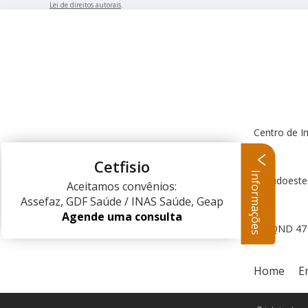
Lei de direitos autorais
.
Centro de I
Cetfisio
Informações
Centro Clínico Sudoeste
Aceitamos convênios:
Assefaz, GDF Saúde / INAS Saúde, Geap
Agende uma consulta
QND 47 L
Home
E