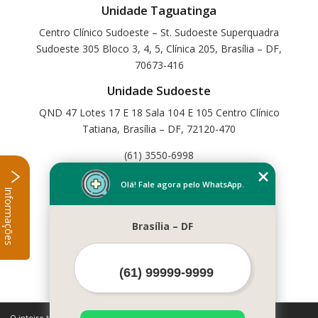
Unidade Taguatinga
Centro Clínico Sudoeste – St. Sudoeste Superquadra
Sudoeste 305 Bloco 3, 4, 5, Clínica 205, Brasília – DF,
70673-416
Unidade Sudoeste
QND 47 Lotes 17 E 18 Sala 104 E 105 Centro Clínico
Tatiana, Brasília – DF, 72120-470
(61) 3550-6998
Home
Olá! Fale agora pelo WhatsApp.
Informações
Empresa
Missão
Brasília – DF
Serviços
Contato
Mapa do site
Mais Serviços
O inteiro teor deste site está sujeito à proteção de direitos autorais.