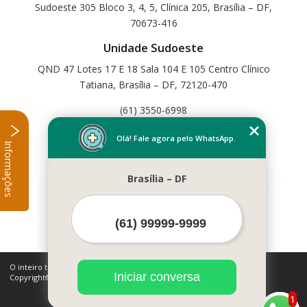
Sudoeste 305 Bloco 3, 4, 5, Clínica 205, Brasília – DF,
70673-416
Unidade Sudoeste
QND 47 Lotes 17 E 18 Sala 104 E 105 Centro Clínico
Tatiana, Brasília – DF, 72120-470
(61) 3550-6998
Home
Olá! Fale agora pelo WhatsApp.
Informações
Empresa
Missão
Brasília – DF
Serviços
Contato
Mapa do site
Mais Serviços
O inteiro teor deste site está sujeito à proteção de direitos autorais.
Iniciar conversa
Copyright© Cetfisio (Lei 9610 de 19/02/1998)
1